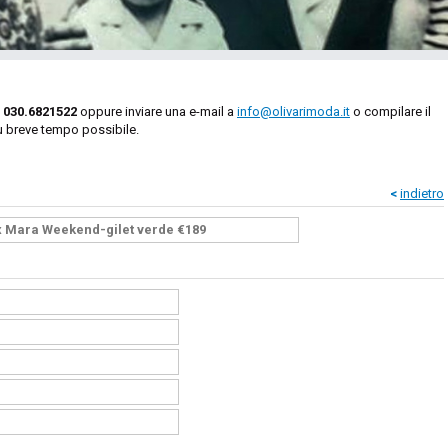
o
030.6821522
oppure inviare una e-mail a
info@olivarimoda.it
o compilare il
ù breve tempo possibile.
<
indietro